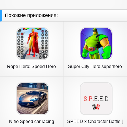
Похожие приложения:
Rope Hero: Speed Hero
Super City Hero:superhero
Games
Game
Nitro Speed car racing
SPEED × Character Battle [
games
Fre