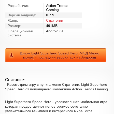
Разработчик:
Action Trends
Gaming
Версия андроид:
0.7.9
Жанр:
Стратегии
Размер:
491MB
Операционная
Android 8+
система:
Взлом Light Superhero Speed Hero [МОД Много
монет] - последняя версия apk на Андроид
Описание:
Рассмотрим игру с пункта меню Стратегии. Light Superhero
Speed Hero от популярного коллектива Action Trends Gaming.
Light Superhero Speed Hero - увлекательная мобильная игра,
которая предоставляет неповторимое сочетание
увлекательного геймплея и интересного мира. Игра