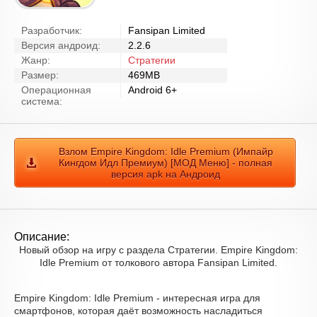
Разработчик:
Fansipan Limited
Версия андроид:
2.2.6
Жанр:
Стратегии
Размер:
469MB
Операционная
Android 6+
система:
Взлом Empire Kingdom: Idle Premium (Импайр
Кингдом Идл Премиум) [МОД Меню] - полная
версия apk на Андроид
Описание:
Новый обзор на игру с раздела Стратегии. Empire Kingdom:
Idle Premium от толкового автора Fansipan Limited.
Empire Kingdom: Idle Premium - интересная игра для
смартфонов, которая даёт возможность насладиться