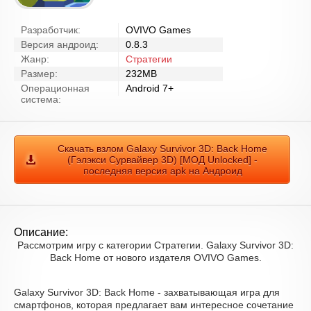
Разработчик:
OVIVO Games
Версия андроид:
0.8.3
Жанр:
Стратегии
Размер:
232MB
Операционная
Android 7+
система:
Скачать взлом Galaxy Survivor 3D: Back Home
(Гэлэкси Сурвайвер 3D) [МОД Unlocked] -
последняя версия apk на Андроид
Описание:
Рассмотрим игру с категории Стратегии. Galaxy Survivor 3D:
Back Home от нового издателя OVIVO Games.
Galaxy Survivor 3D: Back Home - захватывающая игра для
смартфонов, которая предлагает вам интересное сочетание