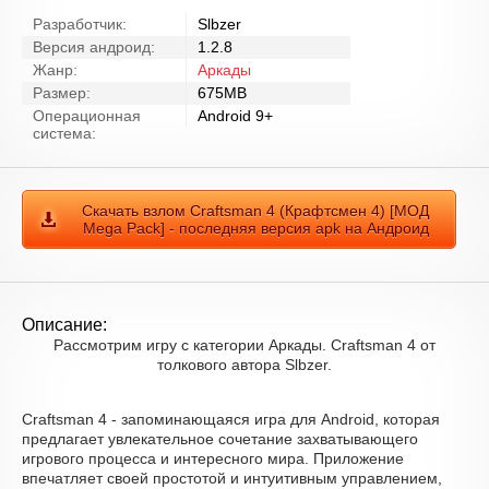
Разработчик:
Slbzer
Версия андроид:
1.2.8
Жанр:
Аркады
Размер:
675MB
Операционная
Android 9+
система:
Скачать взлом Craftsman 4 (Крафтсмен 4) [МОД
Mega Pack] - последняя версия apk на Андроид
Описание:
Рассмотрим игру с категории Аркады. Craftsman 4 от
толкового автора Slbzer.
Craftsman 4 - запоминающаяся игра для Android, которая
предлагает увлекательное сочетание захватывающего
игрового процесса и интересного мира. Приложение
впечатляет своей простотой и интуитивным управлением,