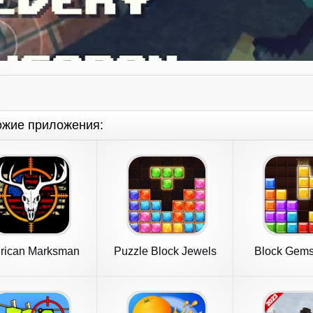
ожие приложения:
rican Marksman
Puzzle Block Jewels
Block Gems
Puzzle 