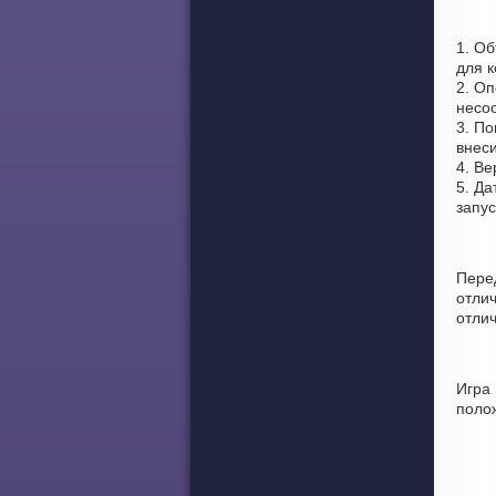
1. О
для к
2. Оп
несо
3. По
внеси
4. Ве
5. Да
запу
Пере
отли
отлич
Игра
поло