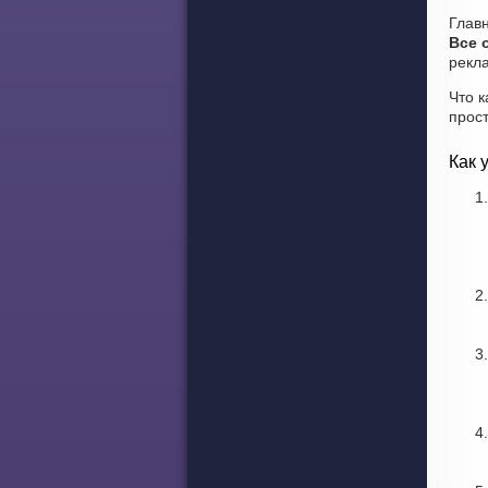
Глав
Все 
рекл
Что к
прос
Как 