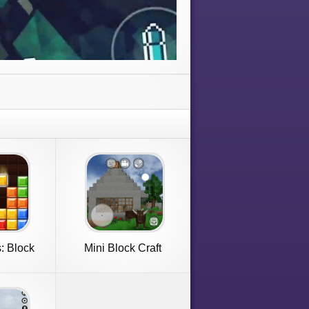
: Block
Mini Block Craft
Games