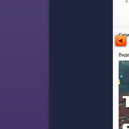
Скр
Виде