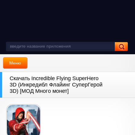
Меню
Скачать Incredible Flying SuperHero
3D (Инкредибл Флайинг СуперГерой
3D) [МОД Много монет]