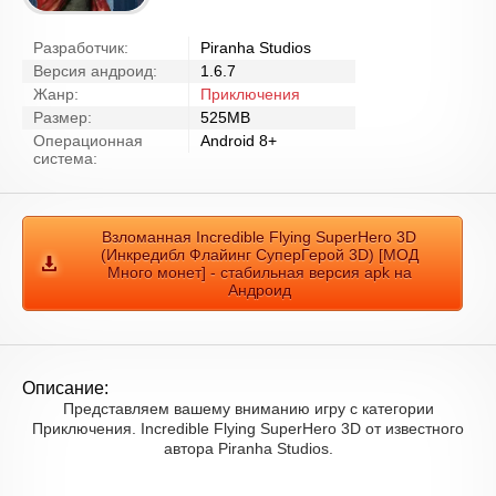
Разработчик:
Piranha Studios
Версия андроид:
1.6.7
Жанр:
Приключения
Размер:
525MB
Операционная
Android 8+
система:
Взломанная Incredible Flying SuperHero 3D
(Инкредибл Флайинг СуперГерой 3D) [МОД
Много монет] - стабильная версия apk на
Андроид
Описание:
Представляем вашему вниманию игру с категории
Приключения. Incredible Flying SuperHero 3D от известного
автора Piranha Studios.