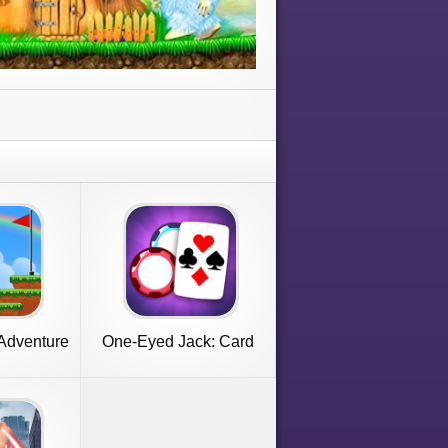
Adventure
One-Eyed Jack: Card
p
game