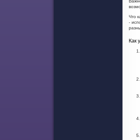
Важн
возмо
Что к
- исп
разн
Как 