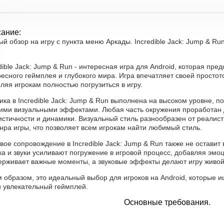
ание:
й обзор на игру с пункта меню Аркады. Incredible Jack: Jump & Run
dible Jack: Jump & Run - интересная игра для Android, которая пр
есного геймплея и глубокого мира. Игра впечатляет своей просто
ляя игрокам полностью погрузиться в игру.
ика в Incredible Jack: Jump & Run выполнена на высоком уровне,
кими визуальными эффектами. Любая часть окружения проработан
стичности и динамики. Визуальный стиль разнообразен от реалист
нра игры, что позволяет всем игрокам найти любимый стиль.
вое сопровождение в Incredible Jack: Jump & Run также не остав
ка и звуки усиливают погружение в игровой процесс, добавляя эм
ерживает важные моменты, а звуковые эффекты делают игру живой
м образом, это идеальный выбор для игроков на Android, которые
и увлекательный геймплей.
Основные требования.