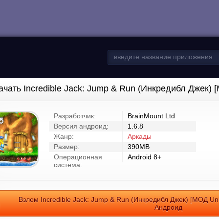
ачать Incredible Jack: Jump & Run (Инкредибл Джек) 
Разработчик:
BrainMount Ltd
Версия андроид:
1.6.8
Жанр:
Аркады
Размер:
390MB
Операционная
Android 8+
система:
Взлом Incredible Jack: Jump & Run (Инкредибл Джек) [МОД Un
Андроид