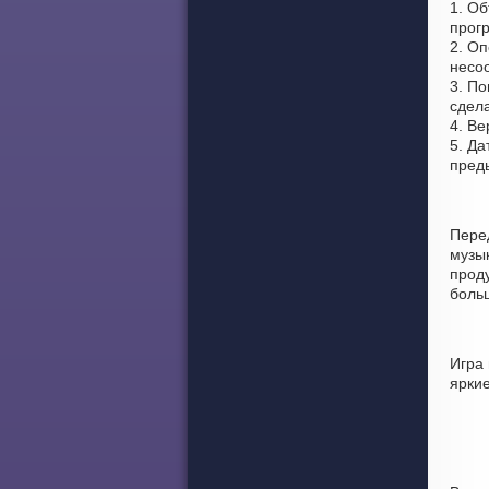
1. Об
прог
2. Оп
несоо
3. По
сдел
4. Ве
5. Да
пред
Пере
музы
проду
боль
Игра
ярки