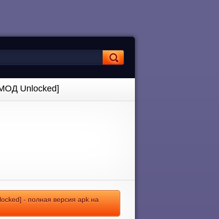
[МОД Unlocked]
locked] - полная версия apk на