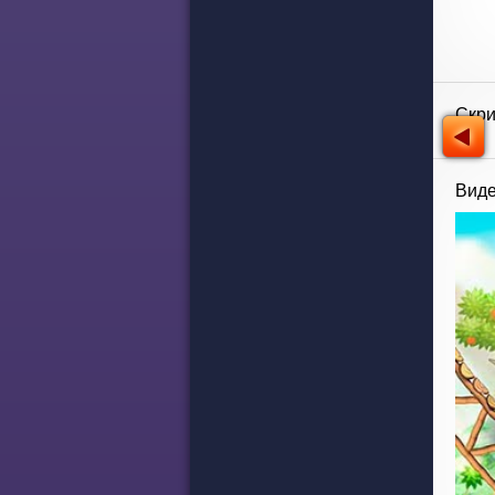
Скр
Виде