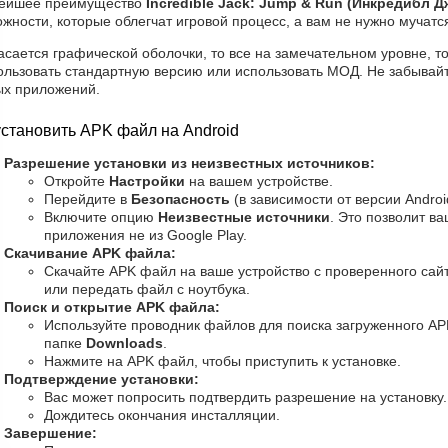
ейшее преимущество
Incredible Jack: Jump & Run (Инкредибл Д
жности, которые облегчат игровой процесс, а вам не нужно мучатс
асается графической оболочки, то все на замечательном уровне, точ
ользовать стандартную версию или использовать МОД. Не забывайт
ых приложений.
установить APK файл на Android
Разрешение установки из неизвестных источников:
Откройте
Настройки
на вашем устройстве.
Перейдите в
Безопасность
(в зависимости от версии Androi
Включите опцию
Неизвестные источники
. Это позволит в
приложения не из Google Play.
Скачивание APK файла:
Скачайте APK файл на ваше устройство с проверенного сайт
или передать файл с ноутбука.
Поиск и открытие APK файла:
Используйте проводник файлов для поиска загруженного AP
папке
Downloads
.
Нажмите на APK файл, чтобы приступить к установке.
Подтверждение установки:
Вас может попросить подтвердить разрешение на установку
Дождитесь окончания инсталляции.
Завершение: