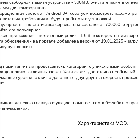
ъем свободной памяти устройства - 390MB, очистите память от не
рамм для комфортного.
ерационная система - Android 8+, советуем посмотреть параметры 
тветствия требованиям, будут проблемы с установкой.
пулярность - по статистике сервиса она составляет 700000, о круто
айте его популярнее.
рсия приложения - полученный релиз - 1.6.8, в котором оптимизир
та обновления - на портале добавлена версия от 19.01.2025 - загр
ыдущую версию.
д нами типичный представитель категории, с уникальными особенн
ка дополняют отличный сюжет. Хотя сюжет достаточно необычный, 
манные уровни, отлично дополняют друг друга, а скорость происхо
ше.
 выполняет свою главную функцию, помогает вам в беззаботно про
е впечатления.
Характеристики MOD.