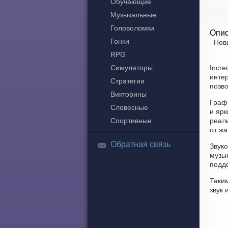
Обучающие
Музыкальные
Головоломки
Опис
Гонки
Новы
RPG
Симуляторы
Incre
интер
Стратегии
позво
Викторины
Граф
Словесные
и яр
Спортивные
реали
от жа
Обратная связь
Звуко
музы
подд
Таки
звук 