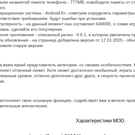
бъем незанятой памяти телефона - 777MB, освободите память от с
го.
ерационная система - Android 6+, советуем определить параметры 
тветствия требованиям, будут ошибки при установке.
пулярность - на данный момент она составляет 640000, о cлаве и
овок, сделайте его популярнее.
рсия приложения - описанный релиз - 0.6.1, в котором увеличена п
та обновления - на странице добавлена версия от 17.01.2025 - об
новили старую версию.
 вами яркий представитель категории, со своими особенностями. 
лняют отличный сюжет. Хотя сюжет достаточно необычный, играть 
манные уровни, отлично дополняют друг друга, а скорость происхо
ше.
 исполняет свою основную функцию, содействует вам в весело пров
жительные впечатления.
Характеристики MOD.