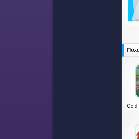
Пох
Cold 