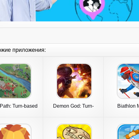
ожие приложения:
Path: Turn-based
Demon God: Turn-
Biathlon 
strategy
Based Strategy