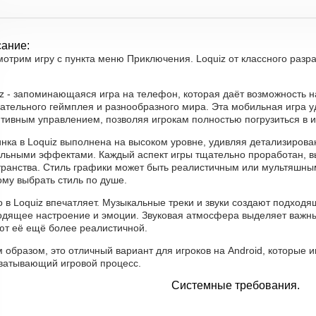
ание:
отрим игру с пункта меню Приключения. Loquiz от классного разра
iz - запоминающаяся игра на телефон, которая даёт возможность 
ательного геймплея и разнообразного мира. Эта мобильная игра у
тивным управлением, позволяя игрокам полностью погрузиться в и
инка в Loquiz выполнена на высоком уровне, удивляя детализиро
альными эффектами. Каждый аспект игры тщательно проработан, 
ранства. Стиль графики может быть реалистичным или мультяшным,
му выбрать стиль по душе.
 в Loquiz впечатляет. Музыкальные треки и звуки создают подход
одящее настроение и эмоции. Звуковая атмосфера выделяет важны
ют её ещё более реалистичной.
 образом, это отличный вариант для игроков на Android, которые 
хватывающий игровой процесс.
Системные требования.