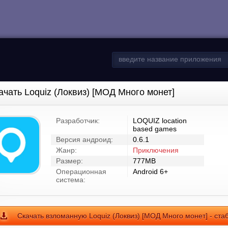
ачать Loquiz (Локвиз) [МОД Много монет]
Разработчик:
LOQUIZ location
based games
Версия андроид:
0.6.1
Жанр:
Приключения
Размер:
777MB
Операционная
Android 6+
система:
Скачать взломанную Loquiz (Локвиз) [МОД Много монет] - ста