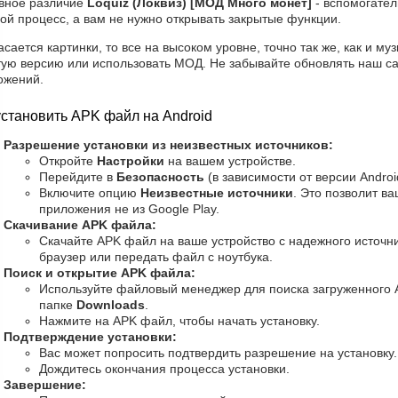
вное различие
Loquiz (Локвиз) [МОД Много монет]
- вспомогател
ой процесс, а вам не нужно открывать закрытые функции.
асается картинки, то все на высоком уровне, точно так же, как и му
тую версию или использовать МОД. Не забывайте обновлять наш са
ожений.
установить APK файл на Android
Разрешение установки из неизвестных источников:
Откройте
Настройки
на вашем устройстве.
Перейдите в
Безопасность
(в зависимости от версии Androi
Включите опцию
Неизвестные источники
. Это позволит в
приложения не из Google Play.
Скачивание APK файла:
Скачайте APK файл на ваше устройство с надежного источни
браузер или передать файл с ноутбука.
Поиск и открытие APK файла:
Используйте файловый менеджер для поиска загруженного 
папке
Downloads
.
Нажмите на APK файл, чтобы начать установку.
Подтверждение установки:
Вас может попросить подтвердить разрешение на установку
Дождитесь окончания процесса установки.
Завершение: