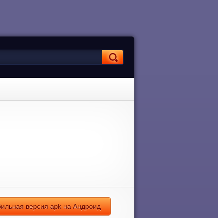
бильная версия apk на Андроид