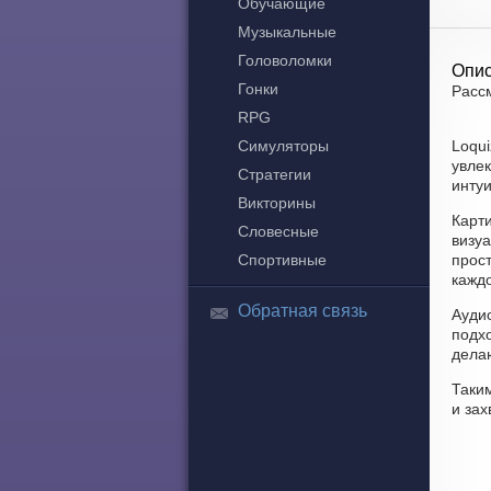
Обучающие
Музыкальные
Головоломки
Опис
Гонки
Рассм
RPG
Симуляторы
Loqu
увлек
Стратегии
интуи
Викторины
Карт
Словесные
визу
Спортивные
прост
каждо
Обратная связь
Аудио
подх
дела
Таким
и за