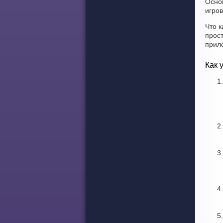
Осно
игров
Что к
прос
прил
Как 