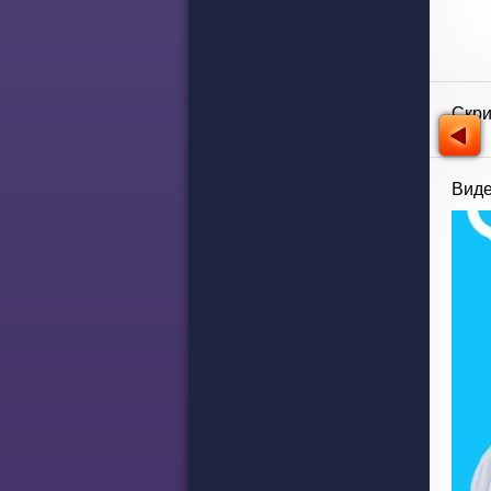
Скр
Виде