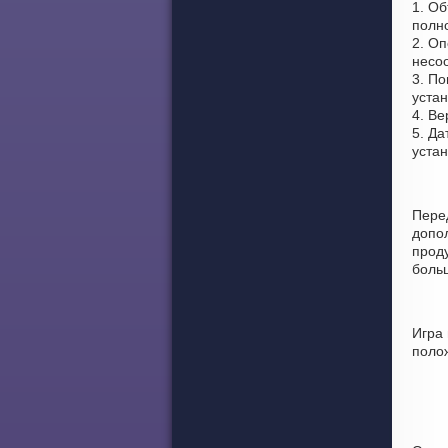
1. О
полно
2. Оп
несоо
3. По
устан
4. Ве
5. Да
уста
Перед
допо
проду
боль
Игра
поло