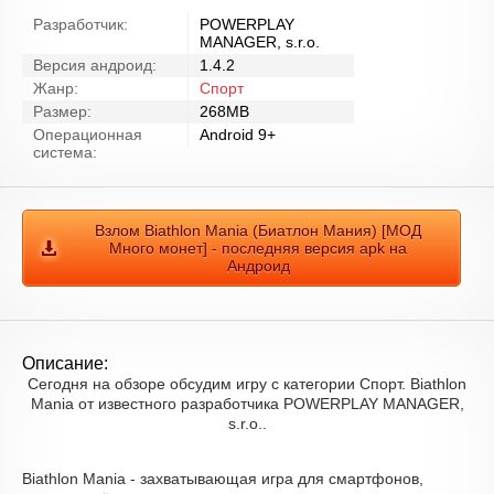
Разработчик:
POWERPLAY
MANAGER, s.r.o.
Версия андроид:
1.4.2
Жанр:
Спорт
Размер:
268MB
Операционная
Android 9+
система:
Взлом Biathlon Mania (Биатлон Мания) [МОД
Много монет] - последняя версия apk на
Андроид
Описание:
Сегодня на обзоре обсудим игру с категории Спорт. Biathlon
Mania от известного разработчика POWERPLAY MANAGER,
s.r.o..
Biathlon Mania - захватывающая игра для смартфонов,