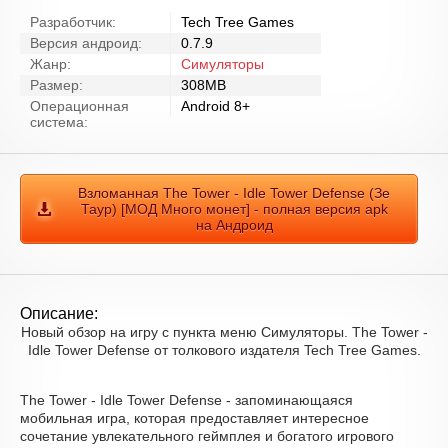
Разработчик:
Tech Tree Games
Версия андроид:
0.7.9
Жанр:
Симуляторы
Размер:
308MB
Операционная
Android 8+
система:
Взломанная The Tower - Idle Tower Defense (Зе
Таур) [МОД Много монет] - полная версия apk
на Андроид
Описание:
Новый обзор на игру с пункта меню Симуляторы. The Tower -
Idle Tower Defense от толкового издателя Tech Tree Games.
The Tower - Idle Tower Defense - запоминающаяся
мобильная игра, которая предоставляет интересное
сочетание увлекательного геймплея и богатого игрового