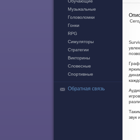
Обучающие
Музыкальные
Опис
Головоломки
Сего
Гонки
RPG
Симуляторы
Survi
увлек
Стратегии
позво
Викторины
Графи
Словесные
ярки
Спортивные
динам
каждо
Обратная связь
Аудио
игро
разл
Таким
звук 