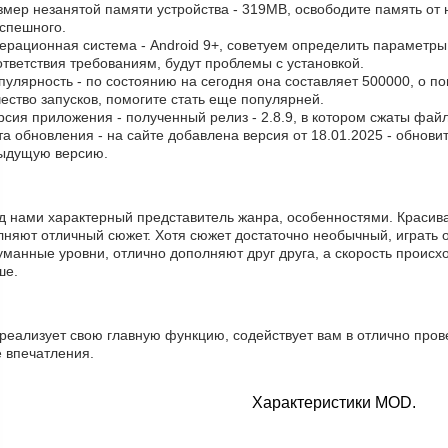
змер незанятой памяти устройства - 319MB, освободите память от
успешного.
ерационная система - Android 9+, советуем определить параметры 
тветствия требованиям, будут проблемы с установкой.
пулярность - по состоянию на сегодня она составляет 500000, о п
ество запусков, помогите стать еще популярней.
рсия приложения - полученный релиз - 2.8.9, в котором сжаты фай
та обновления - на сайте добавлена версия от 18.01.2025 - обнови
ыдущую версию.
д нами характерный представитель жанра, особенностями. Красива
лняют отличный сюжет. Хотя сюжет достаточно необычный, играть 
манные уровни, отлично дополняют друг друга, а скорость происхо
ше.
 реализует свою главную функцию, содействует вам в отлично пров
е впечатления.
Характеристики MOD.