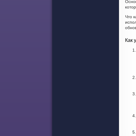
Осно
котор
Что к
испо
обно
Как 