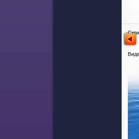
Скр
Виде