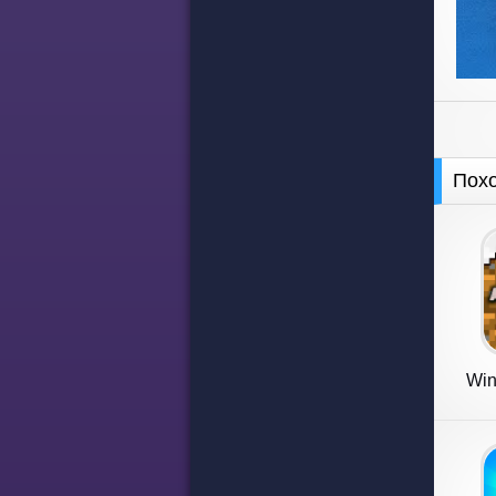
Пох
Wint