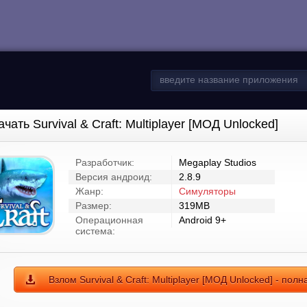
ачать Survival & Craft: Multiplayer [МОД Unlocked]
Разработчик:
Megaplay Studios
Версия андроид:
2.8.9
Жанр:
Симуляторы
Размер:
319MB
Операционная
Android 9+
система:
Взлом Survival & Craft: Multiplayer [МОД Unlocked] - по