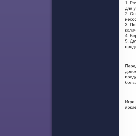
1. Ра
для 
2. Оп
несоо
3. По
колич
4. Ве
5. Да
пред
Пере
допо
проду
боль
Игра
ярки