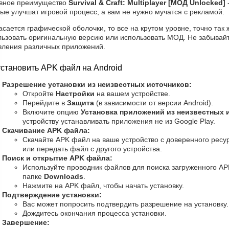
вное преимущество
Survival & Craft: Multiplayer [МОД Unlocked]
ые улучшат игровой процесс, а вам не нужно мучатся с рекламой.
асается графической оболочки, то все на крутом уровне, точно так ж
льзовать оригинальную версию или использовать МОД. Не забывайт
вления различных приложений.
установить APK файл на Android
Разрешение установки из неизвестных источников:
Откройте
Настройки
на вашем устройстве.
Перейдите в
Защита
(в зависимости от версии Android).
Включите опцию
Установка приложений из неизвестных 
устройству устанавливать приложения не из Google Play.
Скачивание APK файла:
Скачайте APK файл на ваше устройство с доверенного ресур
или передать файл с другого устройства.
Поиск и открытие APK файла:
Используйте проводник файлов для поиска загруженного AP
папке
Downloads
.
Нажмите на APK файл, чтобы начать установку.
Подтверждение установки:
Вас может попросить подтвердить разрешение на установку
Дождитесь окончания процесса установки.
Завершение: