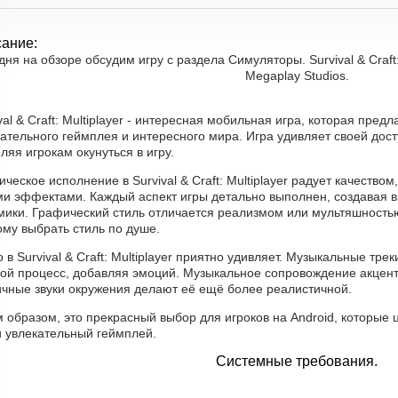
ание:
дня на обзоре обсудим игру с раздела Симуляторы. Survival & Craft:
Megaplay Studios.
val & Craft: Multiplayer - интересная мобильная игра, которая пре
ательного геймплея и интересного мира. Игра удивляет своей дос
ляя игрокам окунуться в игру.
ческое исполнение в Survival & Craft: Multiplayer радует качеств
ми эффектами. Каждый аспект игры детально выполнен, создавая в
ики. Графический стиль отличается реализмом или мультяшностью,
му выбрать стиль по душе.
 в Survival & Craft: Multiplayer приятно удивляет. Музыкальные тре
вой процесс, добавляя эмоций. Музыкальное сопровождение акцен
ичные звуки окружения делают её ещё более реалистичной.
 образом, это прекрасный выбор для игроков на Android, которые
и увлекательный геймплей.
Системные требования.