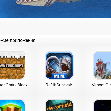
ожие приложения:
er Craft - Block
Raft® Survival:
Venom City
Craft
Multiplayer