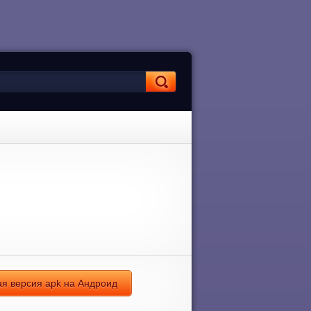
лная версия apk на Андроид