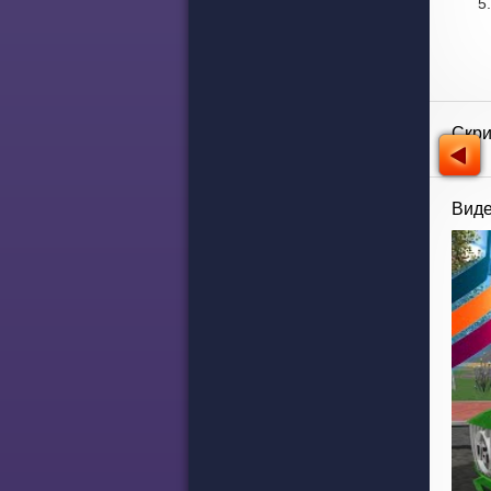
Скр
Виде