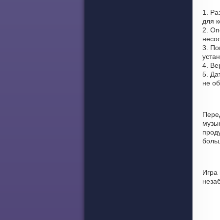
1. Ра
для к
2. Оп
несоо
3. По
устан
4. Ве
5. Да
не о
Пере
музы
проду
боль
Игра
неза