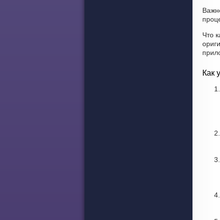
Важн
проце
Что к
ориг
прил
Как 