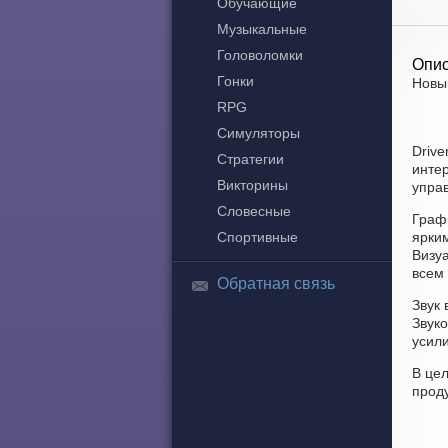
Обучающие
Музыкальные
Головоломки
Опис
Гонки
Новый
RPG
Симуляторы
Drive
Стратегии
интер
Викторины
упра
Словесные
Графи
Спортивные
ярки
Визу
всем 
Обратная связь
Звук 
Звук
усил
В цел
прод