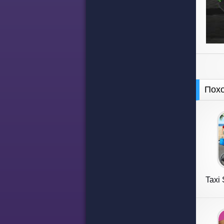
Пох
Taxi 