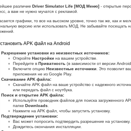
ейшее различие
Driver Simulator Life [МОД Меню]
- открытые пер
сс, а вам не нужно мучатся с рекламой.
асается графики, то все на высоком уровне, точно так же, как и ме
инальную версию или использовать МОД. Не забывайте посещать на
ожений.
установить APK файл на Android
Разрешение установки из неизвестных источников:
Откройте
Настройки
на вашем устройстве.
Перейдите в
Приватность
(в зависимости от версии Android
Включите опцию
Неизвестные источники
. Это позволит в
приложения не из Google Play.
Скачивание APK файла:
Скачайте APK файл на ваше устройство с надежного источни
или передать файл с ноутбука.
Поиск и открытие APK файла:
Используйте проводник файлов для поиска загруженного AP
папке
Downloads
.
Нажмите на APK файл, чтобы запустить установку.
Подтверждение установки:
Вас может попросить подтвердить разрешение на установку
Дождитесь окончания инсталляции.