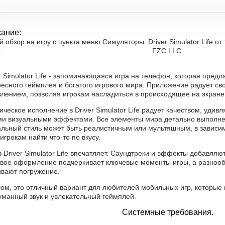
ание:
 обзор на игру с пункта меню Симуляторы. Driver Simulator Life 
FZC LLC.
r Simulator Life - запоминающаяся игра на телефон, которая пред
есного геймплея и богатого игрового мира. Приложение радует св
влением, позволяя игрокам насладиться в происходящее на экране
ческое исполнение в Driver Simulator Life радует качеством, уд
ми визуальными эффектами. Все элементы мира детально выполнен
альный стиль может быть реалистичным или мультяшным, в зависимо
игрокам найти что-то по вкусу.
в Driver Simulator Life впечатляет. Саундтреки и эффекты добавля
овое оформление подчеркивает ключевые моменты игры, а разноо
ивают погружение.
ом, это отличный вариант для любителей мобильных игр, которые 
уманный звук и увлекательный геймплей.
Системные требования.