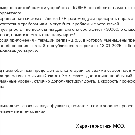
змер незанятой памяти устройства - 578MB, освободите память от
орректного.
ерационная система - Android 7+, рекомендуем проверить параметр
тветствия требованиям, могут быть проблемы с установкой.
пулярность - по последним данным она составляет 430000, о cлав
овок, помогите стать еще популярней.
рсия приложения - текущий релиз - 1.8.5, в котором уменьшены тр
та обновления - на сайте опубликована версия от 13.01.2025 - об
бновленную версию.
д нами обычный представитель категории, со своими особенностям
ка дополняют отличный сюжет. Хотя сюжет достаточно необычный, 
манные уровни, отлично дополняют друг друга, а скорость происхо
ше.
 выполняет свою главную функцию, помогает вам в хорошо провест
бываемые впечатления.
Характеристики MOD.