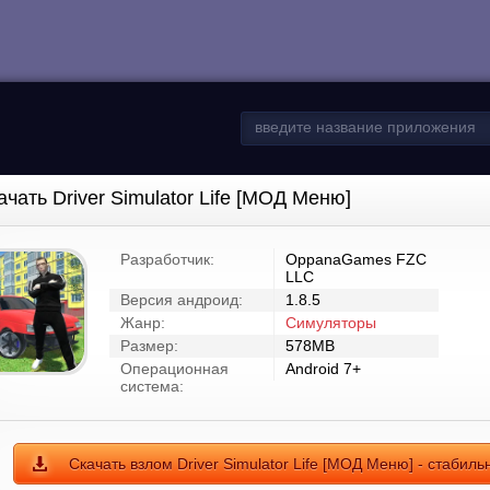
ачать Driver Simulator Life [МОД Меню]
Разработчик:
OppanaGames FZC
LLC
Версия андроид:
1.8.5
Жанр:
Симуляторы
Размер:
578MB
Операционная
Android 7+
система:
Скачать взлом Driver Simulator Life [МОД Меню] - стабил