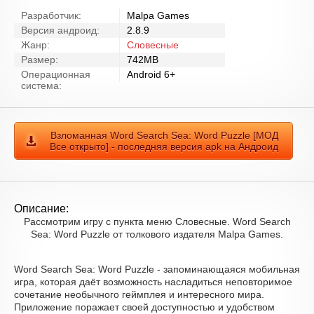
Разработчик:
Malpa Games
Версия андроид:
2.8.9
Жанр:
Словесные
Размер:
742MB
Операционная
Android 6+
система:
Взломанная Word Search Sea: Word Puzzle [МОД
Все открыто] - последняя версия apk на Андроид
Описание:
Рассмотрим игру с пункта меню Словесные. Word Search
Sea: Word Puzzle от толкового издателя Malpa Games.
Word Search Sea: Word Puzzle - запоминающаяся мобильная
игра, которая даёт возможность насладиться неповторимое
сочетание необычного геймплея и интересного мира.
Приложение поражает своей доступностью и удобством