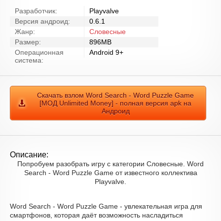
Разработчик:
Playvalve
Версия андроид:
0.6.1
Жанр:
Словесные
Размер:
896MB
Операционная
Android 9+
система:
Скачать взлом Word Search - Word Puzzle Game
[МОД Unlimited Money] - полная версия apk на
Андроид
Описание:
Попробуем разобрать игру с категории Словесные. Word
Search - Word Puzzle Game от известного коллектива
Playvalve.
Word Search - Word Puzzle Game - увлекательная игра для
смартфонов, которая даёт возможность насладиться