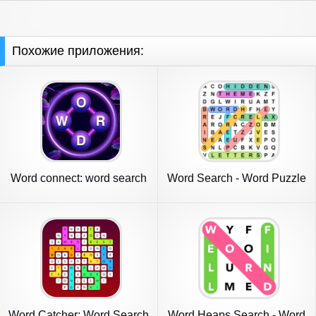
Похожие приложения:
Word connect: word search
Word Search - Word Puzzle
game
Game
Word Catcher: Word Search
Word Heaps Search - Word